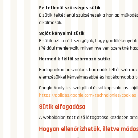
Feltétlenül szükséges sütik:
E sütik feltétlenül szükségesek a honlap működé
alkalmasak.
Saját kényelmi sütik:
E sütik azt a célt szolgálják, hogy gördülékeny
(Például megjegyzik, milyen nyelven szeretné haszn
Harmadik féltől származó sütik:
Honlapunkon használunk harmadik féltől származó
elemzésükkel kényelmesebbé és hatékonyabbá teh
Google Analytics szolgáltatással kapcsolatos táj
https://policies.google.com/technologies/cookies
Sütik elfogadása
A weboldalon tett első látogatása kezdetén arra k
Hogyan ellenőrizhetők, illetve módos