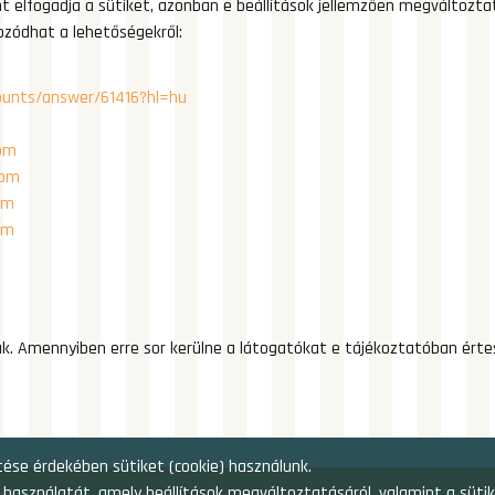
t elfogadja a sütiket, azonban e beállítások jellemzően megváltozt
ozódhat a lehetőségekről:
counts/answer/61416?hl=hu
com
com
om
om
. Amennyiben erre sor kerülne a látogatókat e tájékoztatóban értesí
se érdekében sütiket (cookie) használunk.
ek használatát, amely beállítások megváltoztatásáról, valamint a süti