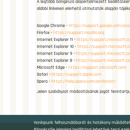
A legtöbb böngésző alapértelmezett beállításkén
alábbi linkeken elérhető útmutatók alapján tájék
Google Chrome -
https://support.google.com/ac
Firefox -
https://support.mozilla.org
Internet Explorer 11 -
https://support.microsoft.
Internet Explorer 10 -
https://support.microsoft.
Internet Explorer 9 -
https://support.microsoft.c
Internet Explorer 8 -
https://support.microsoft.c
Microsoft Edge -
https://support.microsoft.com
Safari -
https://support.apple.com
Opera -
https://help.opera.com/en/latest/
Jelen szabályzat módosításának jogát fenntartjuk
Honlapunk felhasználóbarát és hatékony működteté
Böngészője jelenlegi beállításai lehetővé teszi ez