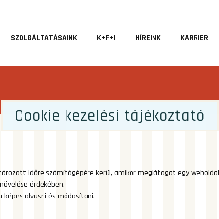
SZOLGÁLTATÁSAINK
K+F+I
HÍREINK
KARRIER
Cookie kezelési tájékoztató
ározott időre számítógépére kerül, amikor meglátogat egy weboldalt.
 növelése érdekében.
a képes olvasni és módosítani.