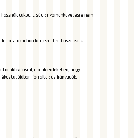
nie használatukba. E sütik nyomonkövetésre nem
ködéshez, azonban kifejezetten hasznosak.
tói aktívitásról, annak érdekében, hogy
ékoztatójában foglaltak az irányadók.