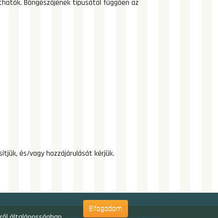
athatók. Böngészőjének típusától függően az
tjük, és/vagy hozzájárulását kérjük.
Elfogadom
kről általánosságban