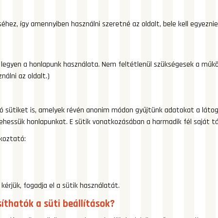
séhez, így amennyiben használni szeretné az oldalt, bele kell egyez
ebb legyen a honlapunk használata. Nem feltétlenül szükségesek a mű
álni az oldalt.)
 sütiket is, amelyek révén anonim módon gyűjtünk adatokat a látoga
essük honlapunkat. E sütik vonatkozásában a harmadik fél saját táj
ékoztató:
érjük, fogadja el a sütik használatát.
íthatók a süti beállítások?